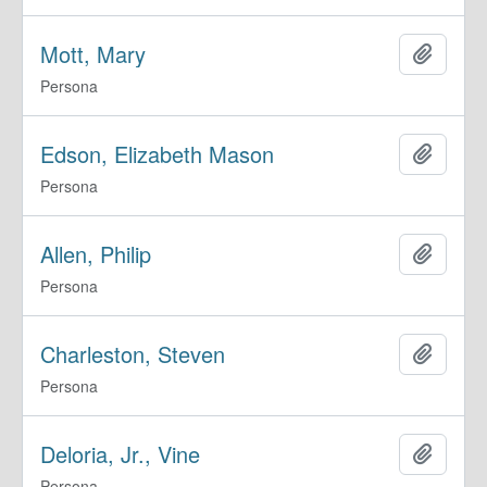
Mott, Mary
Añadir
Persona
Edson, Elizabeth Mason
Añadir
Persona
Allen, Philip
Añadir
Persona
Charleston, Steven
Añadir
Persona
Deloria, Jr., Vine
Añadir
Persona