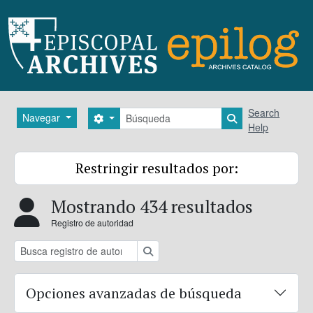
Skip to main content
Búsqueda
Search
Navegar
Search options
Search in brows
Help
Restringir resultados por:
Mostrando 434 resultados
Registro de autoridad
Búsqueda
Opciones avanzadas de búsqueda