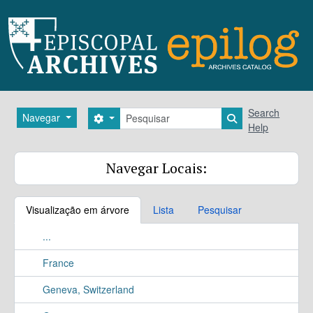
Skip to main content
Pesquisar
Search
Navegar
Search options
Search in brows
Help
Navegar Locais:
Visualização em árvore
Lista
Pesquisar
...
France
Geneva, Switzerland