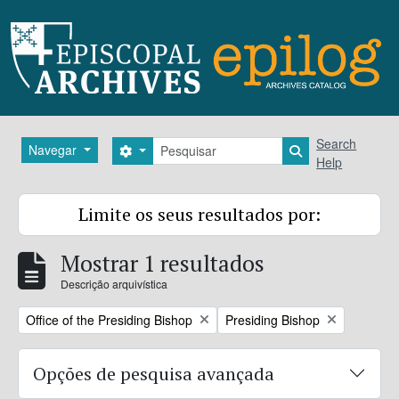
Skip to main content
Pesquisar
Search
Navegar
Search options
Search in brows
Help
Limite os seus resultados por:
Mostrar 1 resultados
Descrição arquivística
Remove filter:
Remove filter:
Office of the Presiding Bishop
Presiding Bishop
Opções de pesquisa avançada