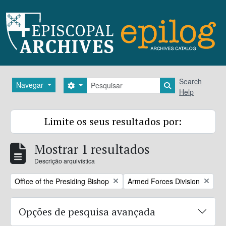
Skip to main content
Pesquisar
Search
Navegar
Search options
Search in brows
Help
Limite os seus resultados por:
Mostrar 1 resultados
Descrição arquivística
Remove filter:
Remove filter:
Office of the Presiding Bishop
Armed Forces Division
Opções de pesquisa avançada