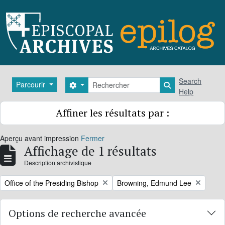
Skip to main content
Rechercher
Search
Parcourir
Search options
Search in brows
Help
Affiner les résultats par :
Aperçu avant impression
Fermer
Affichage de 1 résultats
Description archivistique
Remove filter:
Remove filter:
Office of the Presiding Bishop
Browning, Edmund Lee
Options de recherche avancée