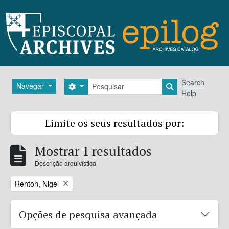
Skip to main content
Pesquisar
Search
Navegar
Search options
Search in brows
Help
Limite os seus resultados por:
Mostrar 1 resultados
Descrição arquivística
Remove filter:
Renton, Nigel
Opções de pesquisa avançada