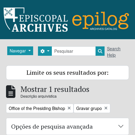
Skip to main content
Pesquisar
Search
Navegar
Search options
Search in brows
Help
Limite os seus resultados por:
Mostrar 1 resultados
Descrição arquivística
Remove filter:
Remove filter:
Office of the Presiding Bishop
Gravar grupo
Opções de pesquisa avançada