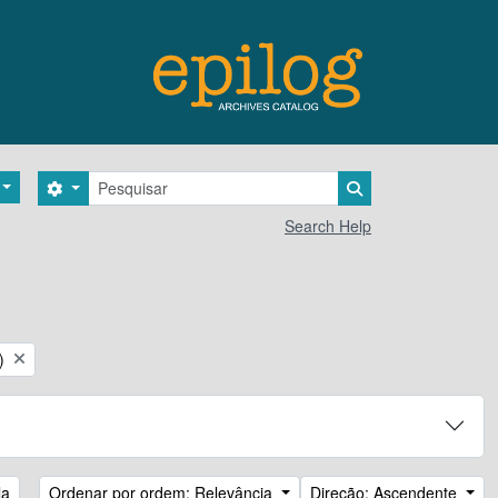
Pesquisar
Search options
Search in browse 
Search Help
)
la
Ordenar por ordem: Relevância
Direção: Ascendente