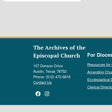
The Archives of the
For Dioce
Episcopal Church
Resources for
107 Denson Drive
Austin, Texas 78752
Amending Chu
Phone: (512) 472-6816
Ecclesiastical 
Contact Us
Clerical Directo
Facebook
Instagram