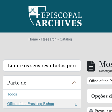
Skip to main content
Home
-
Research
-
Catalog
Mos
Limite os seus resultados por:
Descrição
Remove filter:
Office of the 
Parte de
Todos
Opções d
Office of the Presiding Bishop
1
, 1 resultados
Previsuali