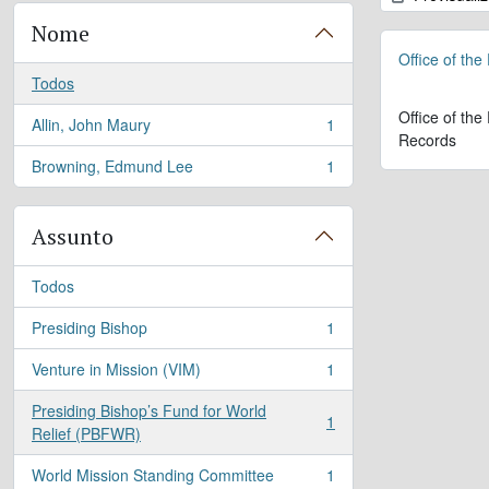
Nome
Office of the
Todos
Office of the
Allin, John Maury
1
, 1 resultados
Records
Browning, Edmund Lee
1
, 1 resultados
Assunto
Todos
Presiding Bishop
1
, 1 resultados
Venture in Mission (VIM)
1
, 1 resultados
Presiding Bishop’s Fund for World
1
, 1 resultados
Relief (PBFWR)
World Mission Standing Committee
1
, 1 resultados