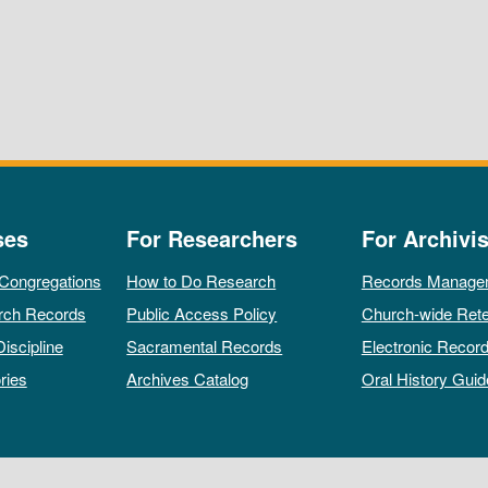
ses
For Researchers
For Archivis
 Congregations
How to Do Research
Records Manage
rch Records
Public Access Policy
Church-wide Rete
Discipline
Sacramental Records
Electronic Recor
ries
Archives Catalog
Oral History Guid
All rights reserved by The Archives of the Episcopal Church.