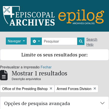
Skip to main content
Pesquisar
Search
Navegar
Search options
Search in brows
Help
Limite os seus resultados por:
Previsualizar a impressão
Fechar
Mostrar 1 resultados
Descrição arquivística
Remove filter:
Remove filter:
Office of the Presiding Bishop
Armed Forces Division
Opções de pesquisa avançada