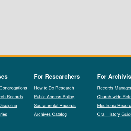
ses
For Researchers
For Archivis
 Congregations
How to Do Research
Records Manage
rch Records
Public Access Policy
Church-wide Rete
Discipline
Sacramental Records
Electronic Recor
ries
Archives Catalog
Oral History Guid