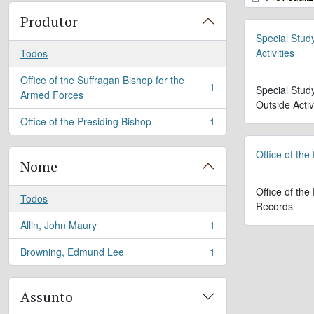
Produtor
Special Stud
Activities
Todos
Office of the Suffragan Bishop for the
1
Special Stud
, 1 resultados
Armed Forces
Outside Activ
Office of the Presiding Bishop
1
, 1 resultados
Office of the
Nome
Office of the
Todos
Records
Allin, John Maury
1
, 1 resultados
Browning, Edmund Lee
1
, 1 resultados
Assunto