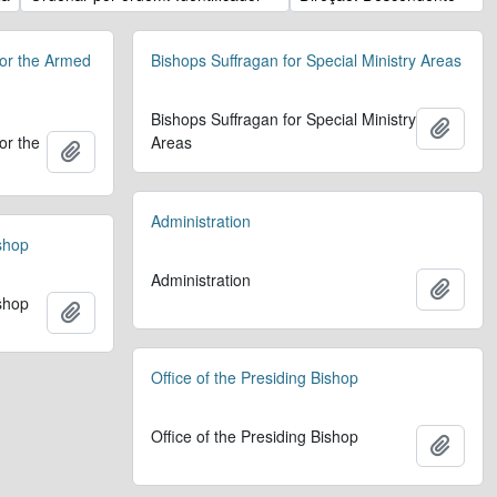
for the Armed
Bishops Suffragan for Special Ministry Areas
Bishops Suffragan for Special Ministry
Adicio
or the
Areas
Adicionar à área de transferência
Administration
ishop
Administration
Adicio
ishop
Adicionar à área de transferência
Office of the Presiding Bishop
Office of the Presiding Bishop
Adicio