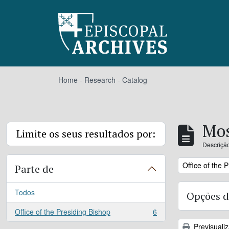
Skip to main content
Home
-
Research
-
Catalog
Mos
Limite os seus resultados por:
Descrição
Remove filter:
Office of the 
Parte de
Todos
Opções d
Office of the Presiding Bishop
6
, 6 resultados
Previsuali