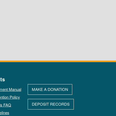
ts
ment Manual
MAKE A DONATION
ntion Policy
DEPOSIT RECORDS
ds FAQ
elines