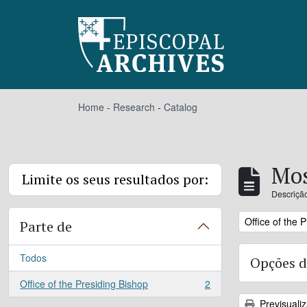
Skip to main content
Home
-
Research
-
Catalog
Mos
Limite os seus resultados por:
Descrição
Remove filter:
Office of the 
Parte de
Todos
Opções d
Office of the Presiding Bishop
2
, 2 resultados
Previsuali