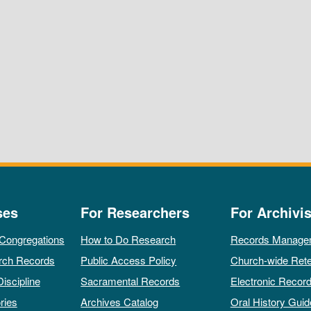
ses
For Researchers
For Archivis
 Congregations
How to Do Research
Records Manage
rch Records
Public Access Policy
Church-wide Rete
Discipline
Sacramental Records
Electronic Recor
ries
Archives Catalog
Oral History Guid