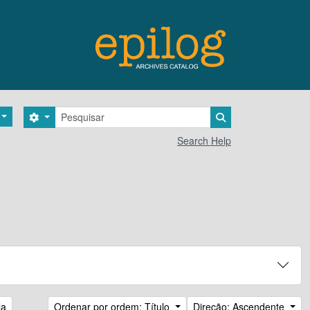
Pesquisar
Search options
Search in browse 
Search Help
la
Ordenar por ordem: Título
Direção: Ascendente