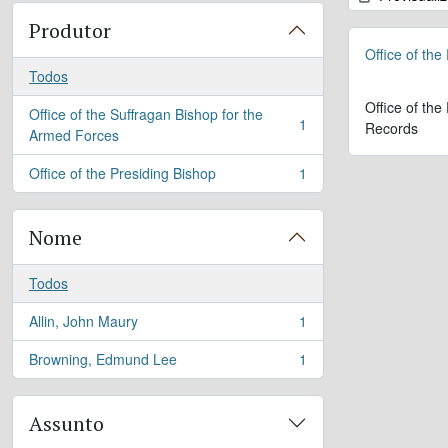
Produtor
Office of the
Todos
Office of the
Office of the Suffragan Bishop for the
1
Records
, 1 resultados
Armed Forces
Office of the Presiding Bishop
1
, 1 resultados
Nome
Todos
Allin, John Maury
1
, 1 resultados
Browning, Edmund Lee
1
, 1 resultados
Assunto