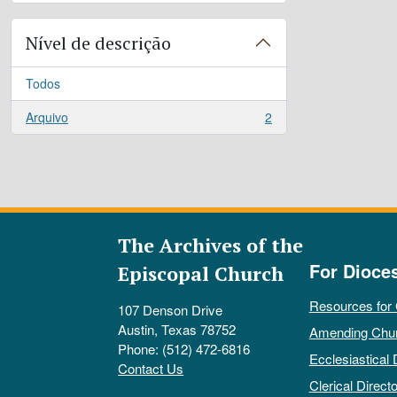
Nível de descrição
Todos
Arquivo
2
, 2 resultados
The Archives of the
For Dioce
Episcopal Church
Resources for
107 Denson Drive
Austin, Texas 78752
Amending Chu
Phone: (512) 472-6816
Ecclesiastical 
Contact Us
Clerical Directo