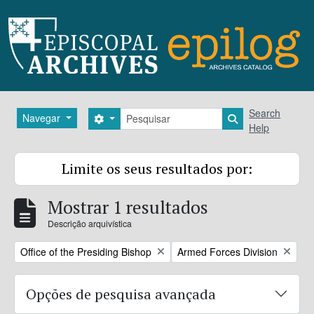
Skip to main content
Pesquisar
Search
Navegar
Search options
Search in brows
Help
Limite os seus resultados por:
Mostrar 1 resultados
Descrição arquivística
Remove filter:
Remove filter:
Office of the Presiding Bishop
Armed Forces Division
Opções de pesquisa avançada