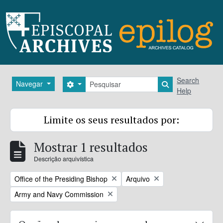
Skip to main content
Pesquisar
Search
Navegar
Search options
Search in brows
Help
Limite os seus resultados por:
Mostrar 1 resultados
Descrição arquivística
Remove filter:
Remove filter:
Office of the Presiding Bishop
Arquivo
Remove filter:
Army and Navy Commission