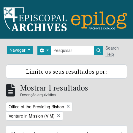
Skip to main content
Pesquisar
Search
Navegar
Search options
Search in brows
Help
Limite os seus resultados por:
Mostrar 1 resultados
Descrição arquivística
Remove filter:
Office of the Presiding Bishop
Remove filter:
Venture in Mission (VIM)