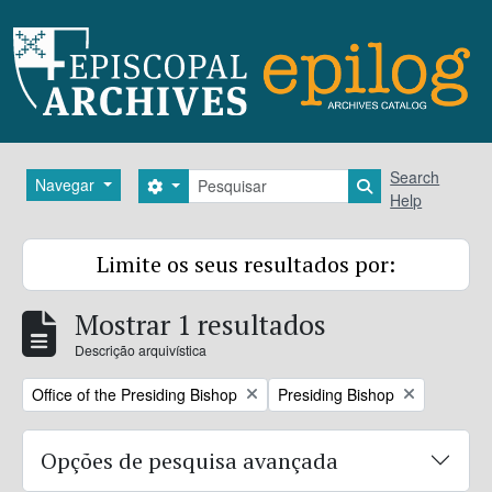
Skip to main content
Pesquisar
Search
Navegar
Search options
Search in brows
Help
Limite os seus resultados por:
Mostrar 1 resultados
Descrição arquivística
Remove filter:
Remove filter:
Office of the Presiding Bishop
Presiding Bishop
Opções de pesquisa avançada