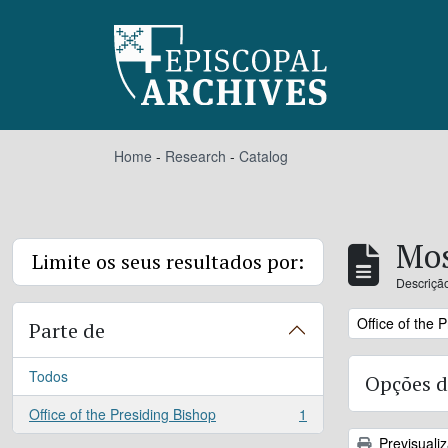
Skip to main content
Home
-
Research
-
Catalog
Mos
Limite os seus resultados por:
Descrição
Remove filter:
Office of the 
Parte de
Todos
Opções d
Office of the Presiding Bishop
1
, 1 resultados
Previsuali