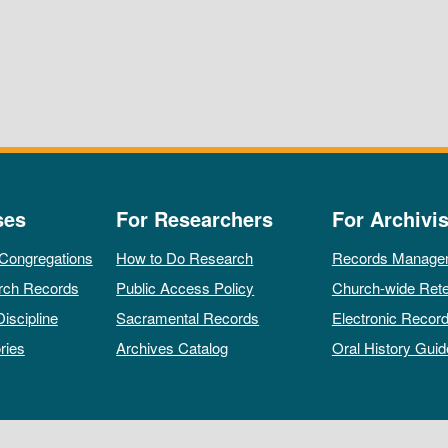
ses
For Researchers
For Archivis
 Congregations
How to Do Research
Records Manage
rch Records
Public Access Policy
Church-wide Rete
Discipline
Sacramental Records
Electronic Recor
ries
Archives Catalog
Oral History Guid
All rights reserved by The Archives of the Episcopal Church.