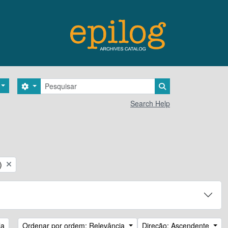
Pesquisar
Search options
Search in browse 
Search Help
)
la
Ordenar por ordem: Relevância
Direção: Ascendente