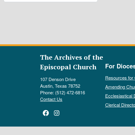
The Archives of the
For Dioce
Episcopal Church
Resources for
107 Denson Drive
Austin, Texas 78752
Amending Chu
Phone: (512) 472-6816
Ecclesiastical 
Contact Us
Clerical Directo
Facebook
Instagram