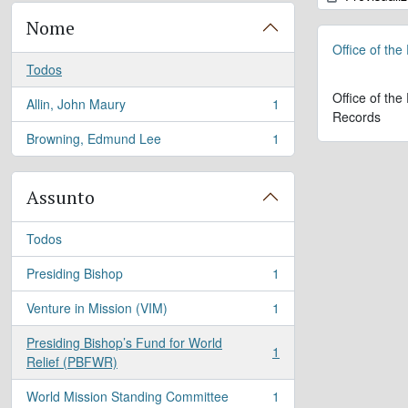
Nome
Office of the
Todos
Office of the
Allin, John Maury
1
, 1 resultados
Records
Browning, Edmund Lee
1
, 1 resultados
Assunto
Todos
Presiding Bishop
1
, 1 resultados
Venture in Mission (VIM)
1
, 1 resultados
Presiding Bishop’s Fund for World
1
, 1 resultados
Relief (PBFWR)
World Mission Standing Committee
1
, 1 resultados