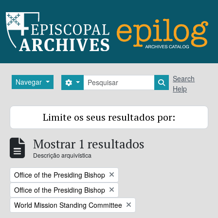
Skip to main content
Pesquisar
Search
Navegar
Search options
Search in brows
Help
Limite os seus resultados por:
Mostrar 1 resultados
Descrição arquivística
Remove filter:
Office of the Presiding Bishop
Remove filter:
Office of the Presiding Bishop
Remove filter:
World Mission Standing Committee