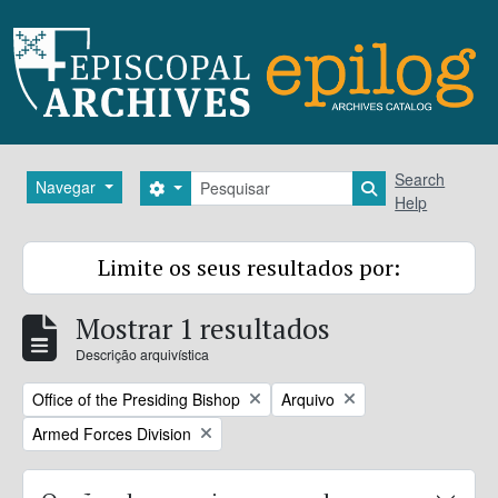
Skip to main content
Pesquisar
Search
Navegar
Search options
Search in brows
Help
Limite os seus resultados por:
Mostrar 1 resultados
Descrição arquivística
Remove filter:
Remove filter:
Office of the Presiding Bishop
Arquivo
Remove filter:
Armed Forces Division