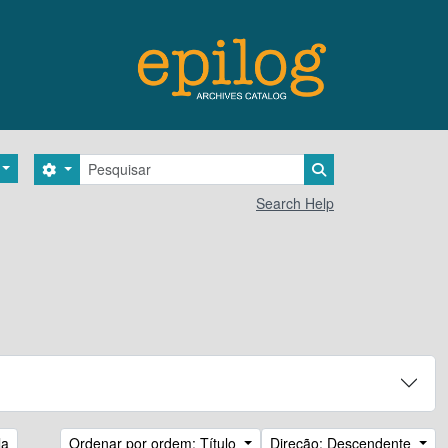
Pesquisar
Search options
Search in browse 
Search Help
la
Ordenar por ordem: Título
Direção: Descendente