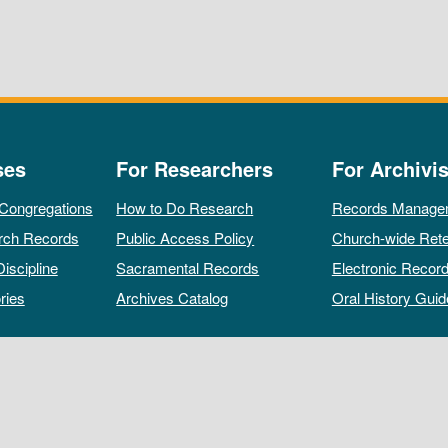
ses
For Researchers
For Archivis
 Congregations
How to Do Research
Records Manage
rch Records
Public Access Policy
Church-wide Rete
Discipline
Sacramental Records
Electronic Recor
ries
Archives Catalog
Oral History Guid
All rights reserved by The Archives of the Episcopal Church.
Privacy Policy