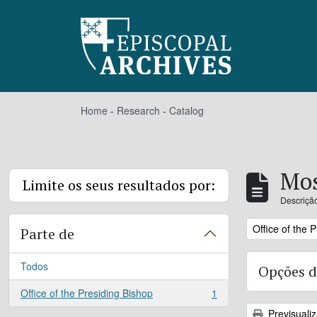
Skip to main content
Home
-
Research
-
Catalog
Mos
Limite os seus resultados por:
Descrição
Remove filter:
Office of the 
Parte de
Todos
Opções d
Office of the Presiding Bishop
1
, 1 resultados
Previsuali