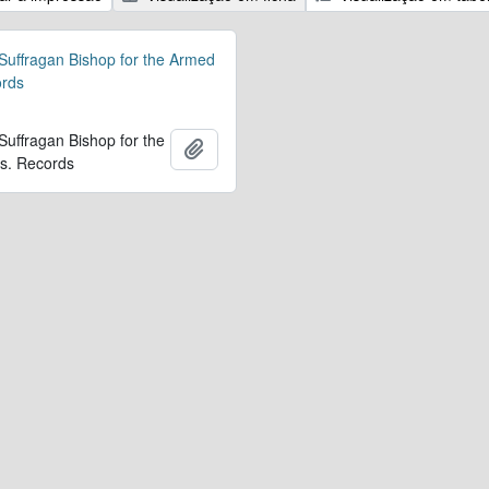
 Suffragan Bishop for the Armed
ords
 Suffragan Bishop for the
Adicionar à área de transferência
s. Records