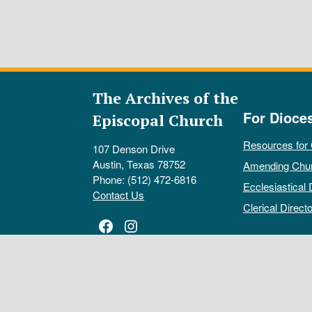
The Archives of the
For Dioce
Episcopal Church
Resources for
107 Denson Drive
Austin, Texas 78752
Amending Chu
Phone: (512) 472-6816
Ecclesiastical 
Contact Us
Clerical Directo
Facebook
Instagram