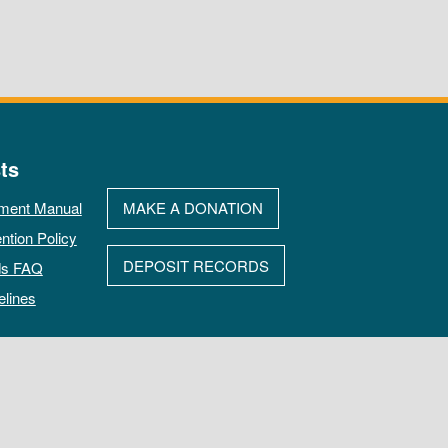
ts
ment Manual
MAKE A DONATION
ntion Policy
DEPOSIT RECORDS
ds FAQ
elines