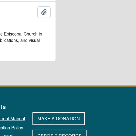
Adicionar à área de transferência
e Episcopal Church in
lications, and visual
ts
ment Manual
MAKE A DONATION
ntion Policy
DEPOSIT RECORDS