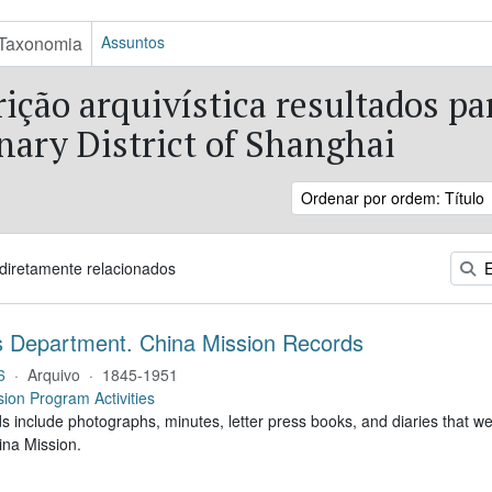
Taxonomia
Assuntos
ição arquivística resultados pa
nary District of Shanghai
Ordenar por ordem: Título
 diretamente relacionados
E
 Department. China Mission Records
6
·
Arquivo
·
1845-1951
sion Program Activities
s include photographs, minutes, letter press books, and diaries that w
ina Mission.