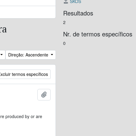
SKOS
Resultados
2
ra
Nr. de termos específicos
0
Direção: Ascendente
xcluir termos específicos
Adicionar à área de transferência
ere produced by or are