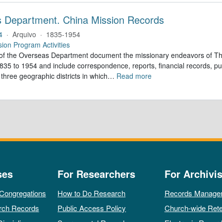
 Department. China Mission Records
4
·
Arquivo
·
1835-1954
sion Program Activities
of the Overseas Department document the missionary endeavors of Th
35 to 1954 and include correspondence, reports, financial records, pub
three geographic districts in which
…
Read more
ses
For Researchers
For Archivis
 Congregations
How to Do Research
Records Manage
rch Records
Public Access Policy
Church-wide Rete