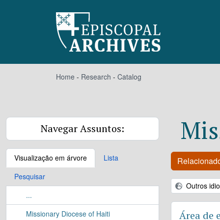
Skip to main content
Home
-
Research
-
Catalog
Mis
Navegar Assuntos:
Visualização em árvore
Lista
Relacionado
Pesquisar
Outros idi
...
Missionary Diocese of Haiti
Área de 