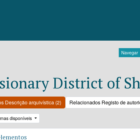
Navegar
sionary District of S
s Descrição arquivística (2)
Relacionados Registo de autori
omas disponíveis
elementos