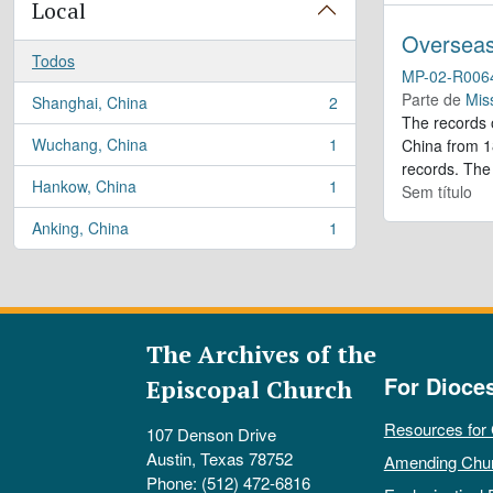
Local
Overseas
Todos
MP-02-R006
Parte de
Mis
Shanghai, China
2
, 2 resultados
The records 
Wuchang, China
1
China from 18
, 1 resultados
records. The 
Hankow, China
1
Sem título
, 1 resultados
Anking, China
1
, 1 resultados
The Archives of the
For Dioce
Episcopal Church
Resources for
107 Denson Drive
Austin, Texas 78752
Amending Chu
Phone: (512) 472-6816