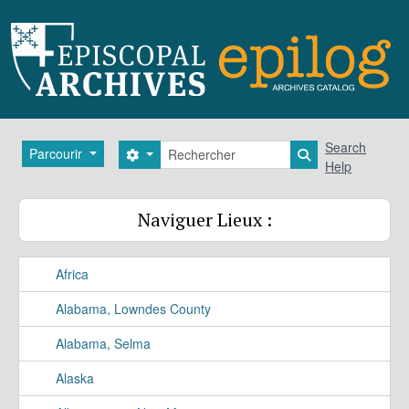
Skip to main content
Rechercher
Search
Parcourir
Search options
Search in brows
Help
Naviguer Lieux :
Africa
Alabama, Lowndes County
Alabama, Selma
Alaska