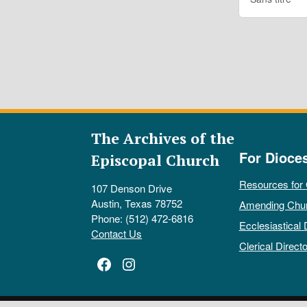
The Archives of the
For Dioce
Episcopal Church
Resources for
107 Denson Drive
Austin, Texas 78752
Amending Chu
Phone: (512) 472-6816
Ecclesiastical 
Contact Us
Clerical Directo
Facebook
Instagram