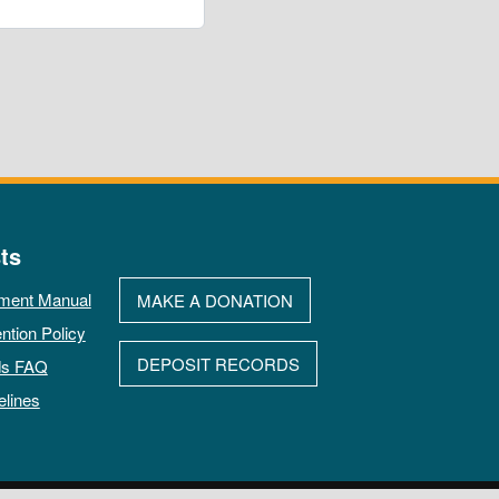
ts
ment Manual
MAKE A DONATION
ntion Policy
DEPOSIT RECORDS
ds FAQ
elines