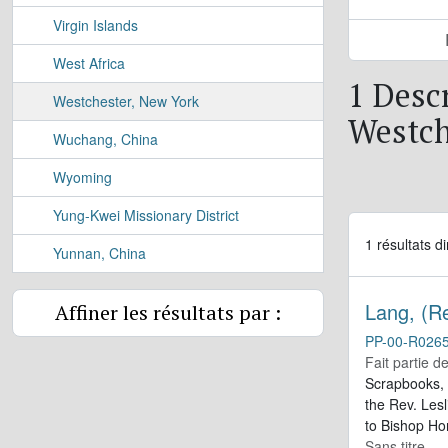
Virgin Islands
West Africa
1 Desc
Westchester, New York
Westch
Wuchang, China
Wyoming
Yung-Kwei Missionary District
1 résultats d
Yunnan, China
Lang, (Re
Affiner les résultats par :
PP-00-R026
Fait partie d
Scrapbooks, 
the Rev. Lesl
to Bishop H
Sans titre