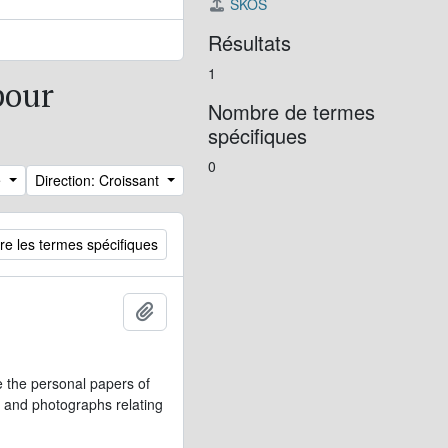
SKOS
Résultats
1
pour
Nombre de termes
spécifiques
0
e
Direction: Croissant
re les termes spécifiques
Ajouter au presse-papier
 the personal papers of
, and photographs relating