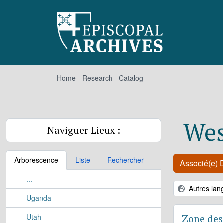
Skip to main content
Home
-
Research
-
Catalog
Wes
Naviguer Lieux :
Arborescence
Liste
Rechercher
Associé(e) D
...
Autres lan
Uganda
Utah
Zone des