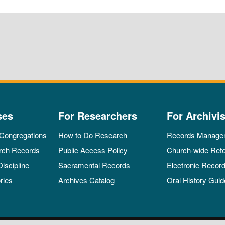
ses
For Researchers
For Archivis
 Congregations
How to Do Research
Records Manage
rch Records
Public Access Policy
Church-wide Rete
Discipline
Sacramental Records
Electronic Recor
ries
Archives Catalog
Oral History Guid