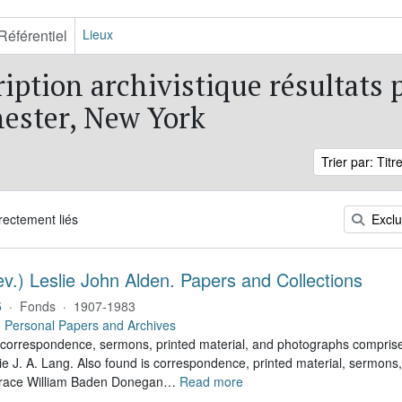
Référentiel
Lieux
ription archivistique résultats 
ester, New York
Trier par: Titr
irectement liés
Exclu
v.) Leslie John Alden. Papers and Collections
5
·
Fonds
·
1907-1983
e
Personal Papers and Archives
correspondence, sermons, printed material, and photographs comprise
ie J. A. Lang. Also found is correspondence, printed material, sermons
orace William Baden Donegan
…
Read more